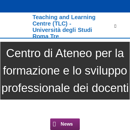
TLC
Teaching and Learning
Ricerca
Centre (TLC) -
per:
Università degli Studi
Roma Tre
Centro di Ateneo per la
formazione e lo sviluppo
professionale dei docenti
e per l'innovazione della
didattica
News