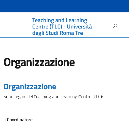
Teaching and Learning
Ricerca
Centre (TLC) - Università
per:
degli Studi Roma Tre
Organizzazione
Organizzazione
Sono
organi
del
T
eaching
and
L
earning
C
entre
(TLC):
Il
Coordinatore